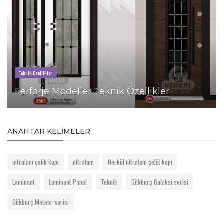
Teknik Özellikler
Ferforje Modeller Teknik Özellikler
ANAHTAR KELIMELER
ultralam çelik kapı
ultralam
Herkül ultralam çelik kapı
Laminant
Laminant Panel
Teknik
Gökburç Galaksi serisi
Gökburç Meteor serisi