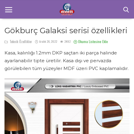
Gökburç Galaksi serisi özellikleri
Anasayfa
Okuma Listesine Ekle
Teknik Özellikler
Aralık 26, 2022
2492
Kasa, kalınlığı 1.2mm DKP saçtan iki parça halinde
Teknik Özellikler
ayarlanabilir tipte üretilir. Kasa dışı ve pervazda
İletişim
görülebilen tüm yüzeyler MDF üzeri PVC kaplamalıdır.
Ürünlerimiz
Çelik Kapı
Sektörel Bilgiler
Galeri