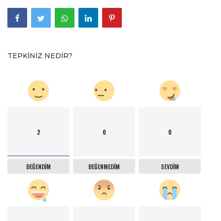
TEPKINIZ NEDIR?
2
0
0
BEĞENDIM
BEĞENMEDIM
SEVDIM