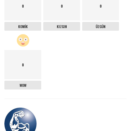
0
0
0
KOMIK
KIZGIN
ÜZGÜN
0
WOW