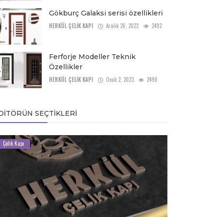
Gökburç Galaksi serisi özellikleri
HERKÜL ÇELİK KAPI
Aralık 26, 2022
2492
Ferforje Modeller Teknik
Özellikler
HERKÜL ÇELİK KAPI
Ocak 2, 2023
2490
DITÖRÜN SEÇTIKLERI
Çelik Kapı