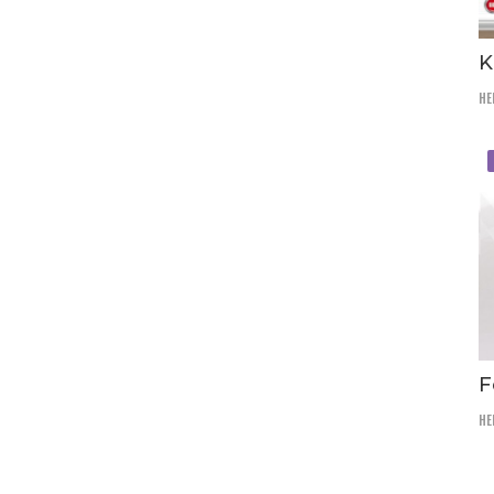
K
HE
F
HE