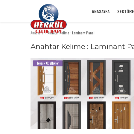
ANASAYFA
SEKTÖRE
Anasayfa
Anahtar Kelime : Laminant Panel
Anasayfa
Anahtar Kelime : Laminant P
Sektörel Bilgiler
Teknik Özellikler
Teknik Özellikler
İletişim
Ürünlerimiz
Çelik Kapı
Galeri