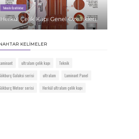
Teknik Özellikler
Teknik Özellikler
Herkül Çelik Kapı Genel Özellikleri
Gökburç Ga
NAHTAR KELIMELER
Laminant
ultralam çelik kapı
Teknik
Gökburç Galaksi serisi
ultralam
Laminant Panel
Gökburç Meteor serisi
Herkül ultralam çelik kapı