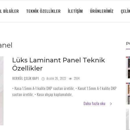
L BILGILER
TEKNIK ÖZELLIKLER
İLETIŞIM
ÜRÜNLERIMIZ
ÇELI
anel
P
Lüks Laminant Panel Teknik
Özellikler
HERKÜL ÇELİK KAPI
Aralık 26, 2022
3104
• Kasa 1.5mm A-1 kalite DKP sactan üretilir, • Kanat 1.5mm A-1 kalite DKP
sactan üretilir, • Kasa ahşap kaplamalıdır,
Daha fazla oku