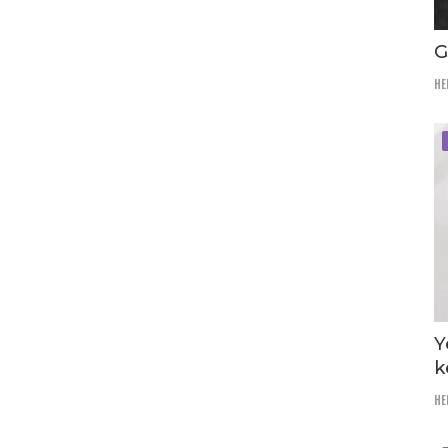
G
HE
Y
k
HE