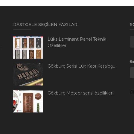
RASTGELE SEÇILEN YAZILAR
S
Lüks Laminant Panel Teknik
Özellikler
0
Bü
Gökburç Serisi Lüx Kapı Kataloğu
Gökburç Meteor serisi özellikleri