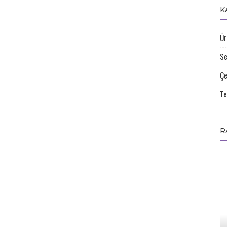
K
Ür
Se
Çe
Te
R
Çelik Kapı