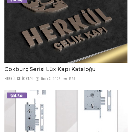
Gökburç Serisi Lüx Kapı Kataloğu
HERKÜL ÇELİK KAPI
Ocak 3, 2023
1999
Çelik Kapı