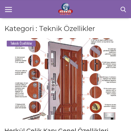
Kategori : Teknik Özellikler
Anasayfa
Teknik Özellikler
İletişim
Ürünlerimiz
Çelik Kapı
Sektörel Bilgiler
Teknik Özellikler
Galeri
Herkül Çelik Kapı Genel Özellikleri