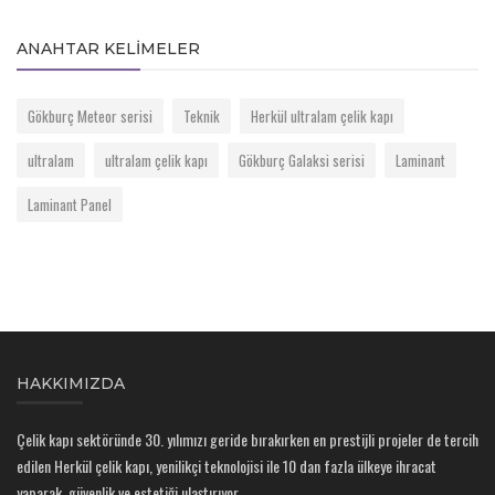
ANAHTAR KELIMELER
Gökburç Meteor serisi
Teknik
Herkül ultralam çelik kapı
ultralam
ultralam çelik kapı
Gökburç Galaksi serisi
Laminant
Laminant Panel
HAKKIMIZDA
Çelik kapı sektöründe 30. yılımızı geride bırakırken en prestijli projeler de tercih
edilen Herkül çelik kapı, yenilikçi teknolojisi ile 10 dan fazla ülkeye ihracat
yaparak, güvenlik ve estetiği ulaştırıyor.